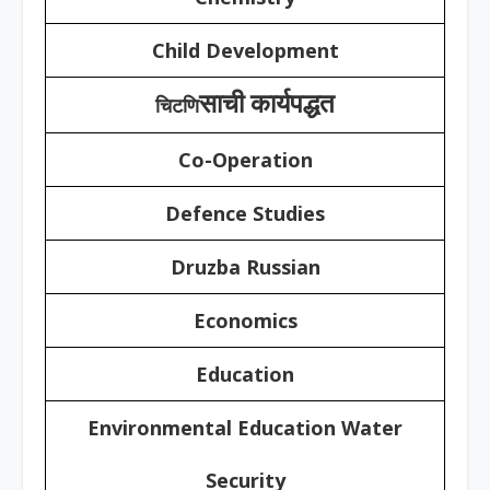
Child Development
साची कार्यपद्धत
चिट
णि
Co-Operation
Defence Studies
Druzba Russian
Economics
Education
Environmental Education Water
Security