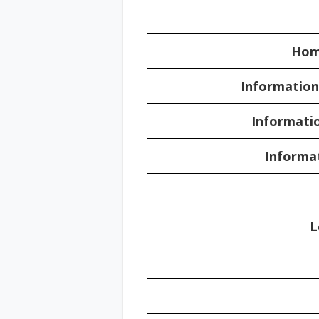
Hom
Informatio
Informati
Informa
L