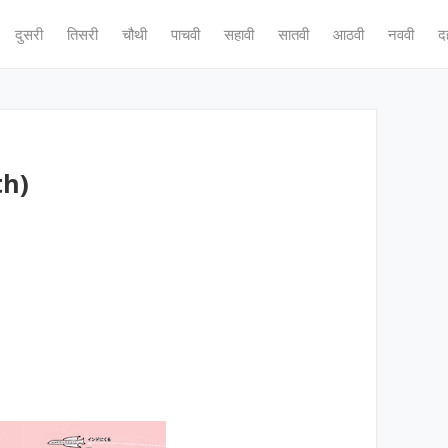
दुसरी
तिसरी
चौथी
पाचवी
सहावी
सातवी
आठवी
नववी
द
th)