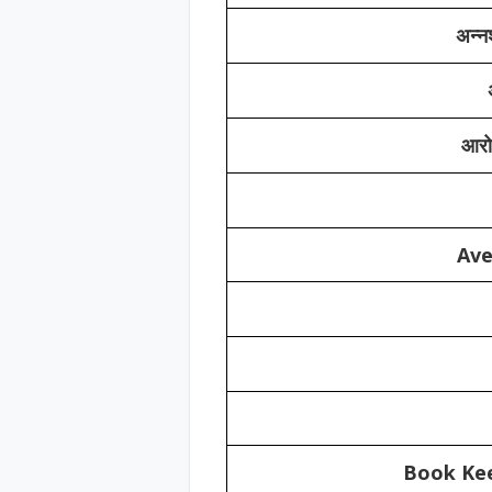
अन्नश
आरोग
Ave
Book Kee