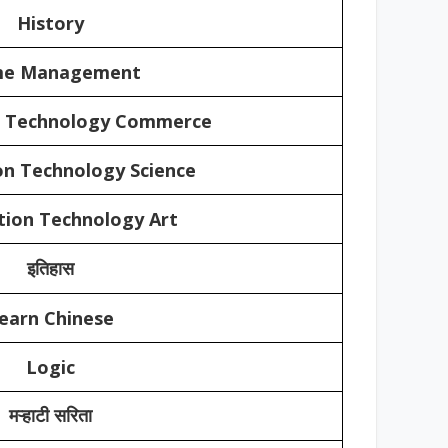
History
e Management
n Technology Commerce
on Technology Science
tion Technology Art
इतिहास
earn Chinese
Logic
मऱ्हाटी सरिता