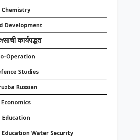
Chemistry
ld Development
साची कार्यपद्धत
णि
o-Operation
fence Studies
ruzba Russian
Economics
Education
 Education Water Security