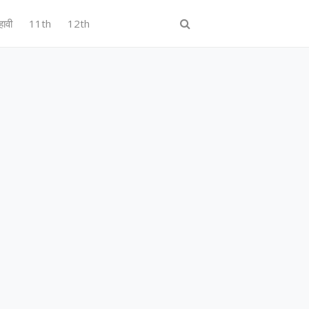
हावी
11th
12th