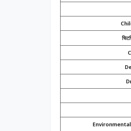
Chi
चिट
C
De
D
Environmental