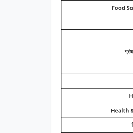
Food Sc
ग्रं
H
Health &