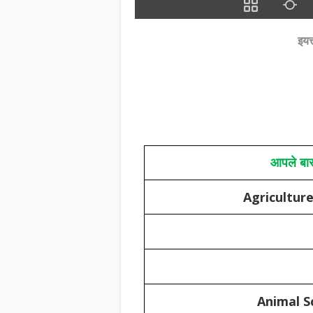
इयत
आपले बार
Agricultur
Animal S