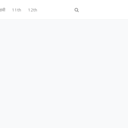
हावी
11th
12th