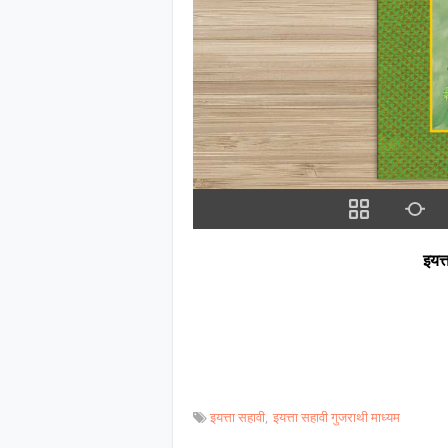
इयत्
इयत्ता सहावी
इयत्ता सहावी गुजराथी माध्यम