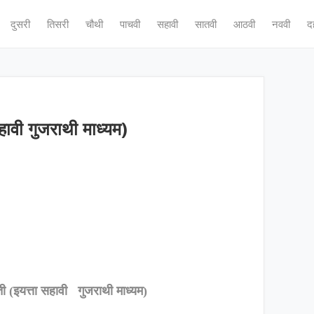
दुसरी
तिसरी
चौथी
पाचवी
सहावी
सातवी
आठवी
नववी
द
हावी गुजराथी माध्यम)
ी (इयत्ता सहावी गुजराथी माध्यम)