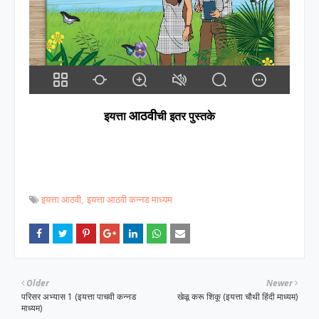
आठवी
इयत्ता
ची इतर पुस्तके
इयत्ता आठवी
इयत्ता आठवी कन्नड माध्यम
Older
Newer
परिसर अभ्यास 1 (इयत्ता पाचवी कन्नड
खेळू करू शिकू (इयत्ता चौथी हिंदी माध्यम)
माध्यम)