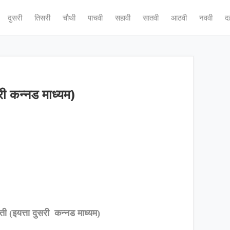
दुसरी
तिसरी
चौथी
पाचवी
सहावी
सातवी
आठवी
नववी
द
री कन्नड माध्यम)
ी (इयत्ता दुसरी कन्नड माध्यम)