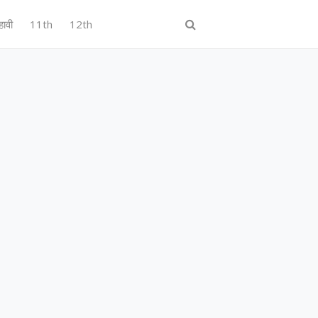
हावी
11th
12th