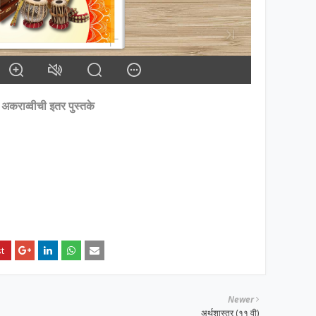
ा अकराव्वीची इतर पुस्तके
Newer
अर्थशास्त्र (११ वी)