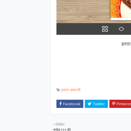
इयत्त
इयत्ता अकरावी
Older
भूगोल (११ वी)