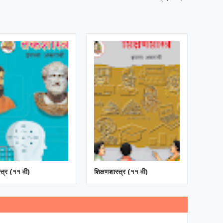
्त्र (११ वी)
शिक्षणशास्त्र (११ वी)