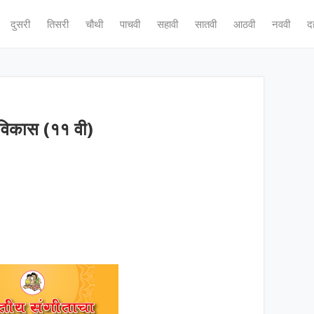
दुसरी
तिसरी
चौथी
पाचवी
सहावी
सातवी
आठवी
नववी
द
 विकास (११ वी)