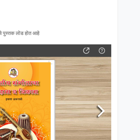
क लोड होत आहे