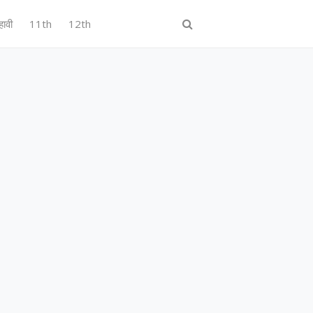
हावी
11th
12th