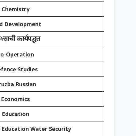
Chemistry
ld Development
साची कार्यपद्धत
णि
o-Operation
fence Studies
ruzba Russian
Economics
Education
 Education Water Security