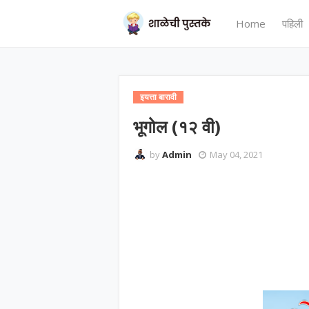
Home
पहिली
इयत्ता बारावी
भूगोल (१२ वी)
by
Admin
May 04, 2021