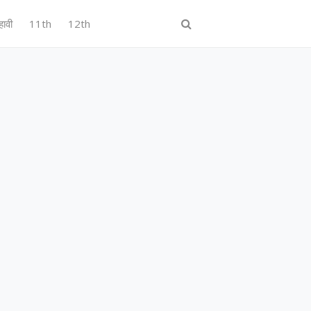
हावी
11th
12th