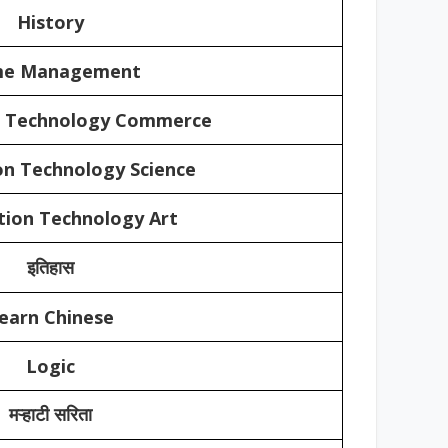
History
e Management
n Technology Commerce
on Technology Science
tion Technology Art
इतिहास
earn Chinese
Logic
मऱ्हाटी सरिता