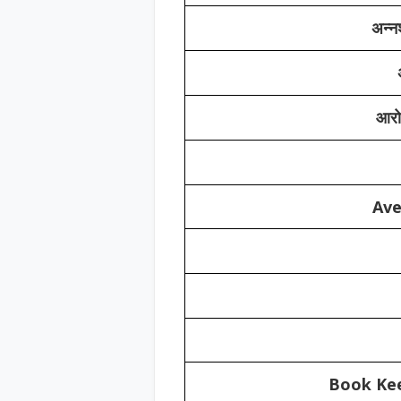
अन्नश
आरोग
Ave
Book Kee