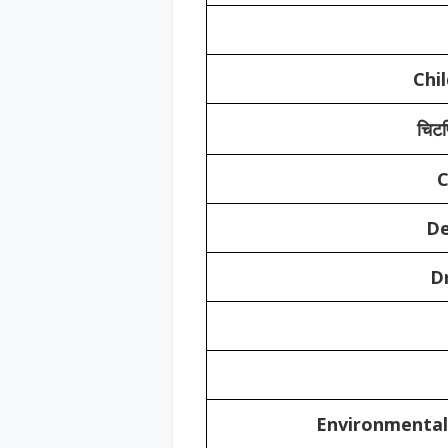
Chi
चिट
C
De
D
Environmental