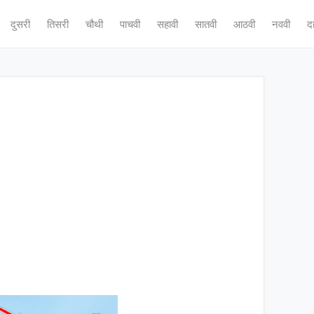
दुसरी
तिसरी
चौथी
पाचवी
सहावी
सातवी
आठवी
नववी
द