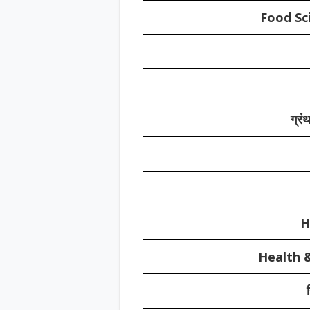
Food Sc
ग्रं
H
Health &