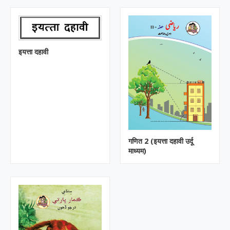
इयत्ता दहावी
गणित 2 (इयत्ता दहावी उर्दू
माध्यम)