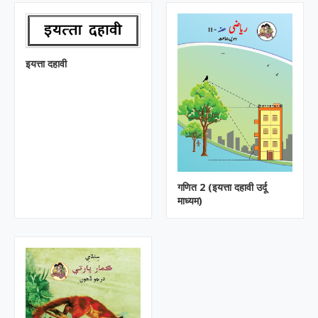
इयत्ता दहावी
गणित 2 (इयत्ता दहावी उर्दू
माध्यम)