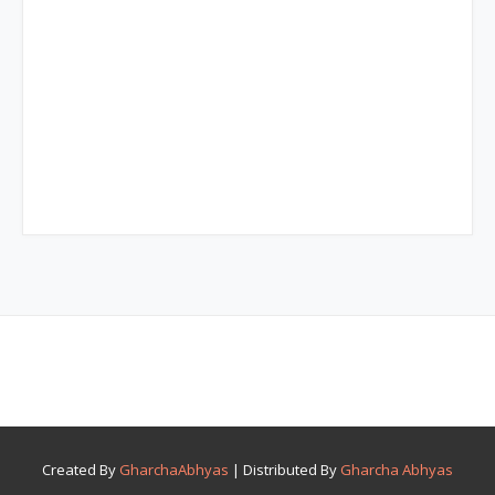
Created By
GharchaAbhyas
| Distributed By
Gharcha Abhyas