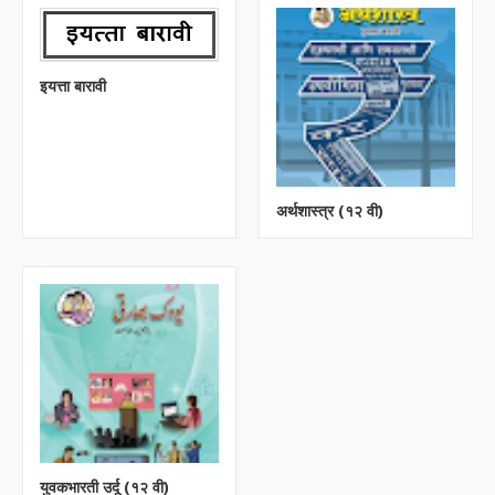
इयत्ता बारावी
अर्थशास्त्र (१२ वी)
युवकभारती उर्दू (१२ वी)