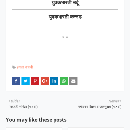
युवकभारती उर्दू
युवकभारती कन्नड
-*-*-
इयत्ता बारावी
Older
Newer
मरहटठी सरिआ (१२ वी)
पर्यावरण शिक्षण व जलसुरक्षा (१२ वी)
You may like these posts