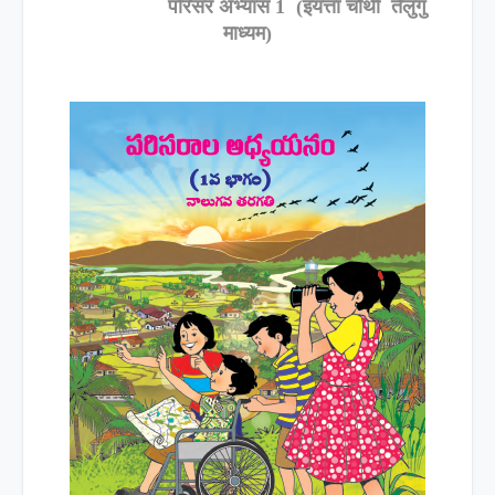
परिसर अभ्यास 1 (इयत्ता चौथी तेलुगु
माध्यम)