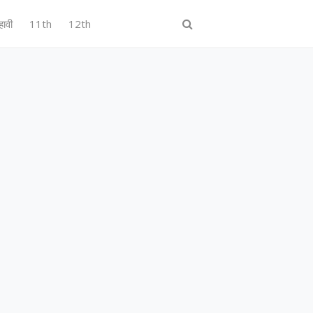
हावी
11th
12th