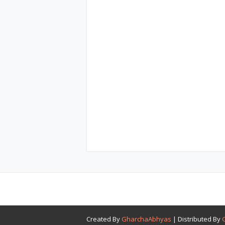
Created By
GharchaAbhyas
| Distributed By